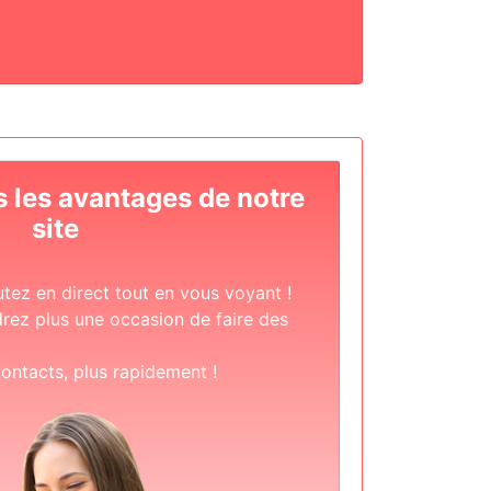
 les avantages de notre
site
utez en direct tout en vous voyant !
rez plus une occasion de faire des
contacts, plus rapidement !