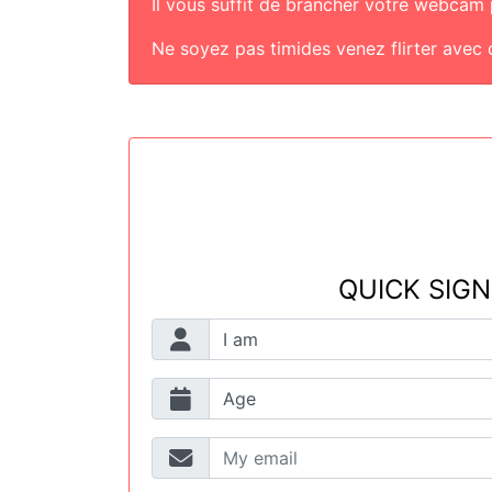
Il vous suffit de brancher votre webcam p
Ne soyez pas timides venez flirter avec d
QUICK SIGN