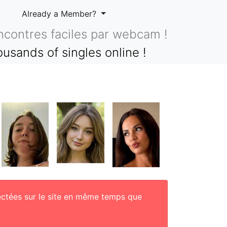
Already a Member?
ncontres faciles par webcam !
usands of singles online !
ectées sur le site en même temps que