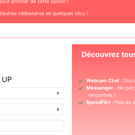
our profiter de cette option !
’autres célibataires en quelques clics !
Découvrez tous
 UP
Webcam Chat
: Disc
Messenger
: Ne perd
rencontres !
SpeedFlirt
: Plus de 