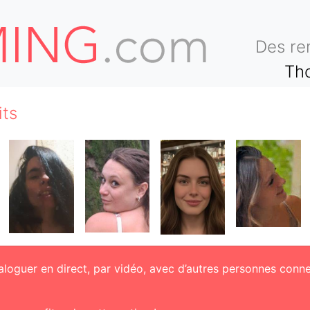
Des re
Tho
its
aloguer en direct, par vidéo, avec d’autres personnes conn