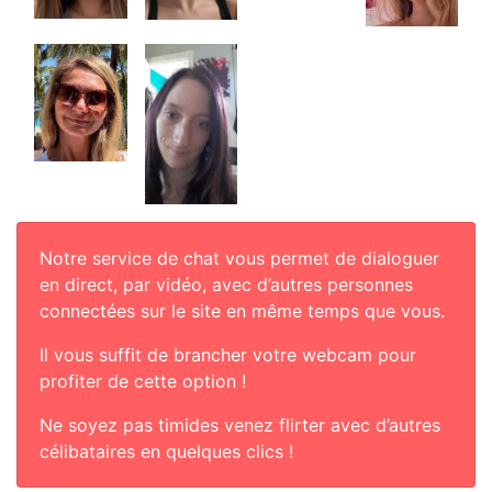
Notre service de chat vous permet de dialoguer
en direct, par vidéo, avec d’autres personnes
connectées sur le site en même temps que vous.
Il vous suffit de brancher votre webcam pour
profiter de cette option !
Ne soyez pas timides venez flirter avec d’autres
célibataires en quelques clics !