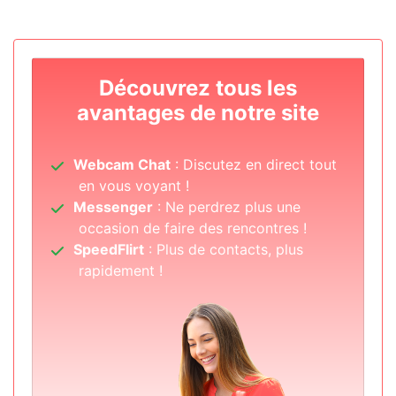
Découvrez tous les
avantages de notre site
Webcam Chat
: Discutez en direct tout
en vous voyant !
Messenger
: Ne perdrez plus une
occasion de faire des rencontres !
SpeedFlirt
: Plus de contacts, plus
rapidement !