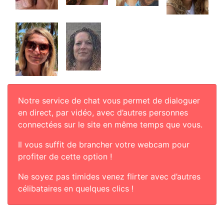
Notre service de chat vous permet de dialoguer
en direct, par vidéo, avec d’autres personnes
connectées sur le site en même temps que vous.
Il vous suffit de brancher votre webcam pour
profiter de cette option !
Ne soyez pas timides venez flirter avec d’autres
célibataires en quelques clics !