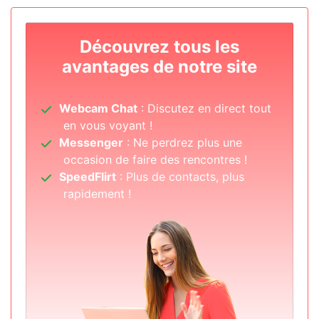
Découvrez tous les
avantages de notre site
Webcam Chat
: Discutez en direct tout
en vous voyant !
Messenger
: Ne perdrez plus une
occasion de faire des rencontres !
SpeedFlirt
: Plus de contacts, plus
rapidement !