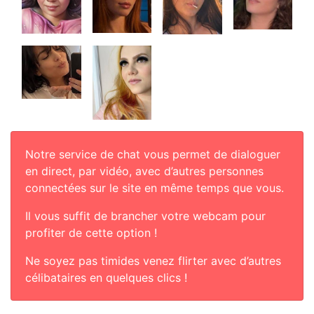
Notre service de chat vous permet de dialoguer
en direct, par vidéo, avec d’autres personnes
connectées sur le site en même temps que vous.
Il vous suffit de brancher votre webcam pour
profiter de cette option !
Ne soyez pas timides venez flirter avec d’autres
célibataires en quelques clics !