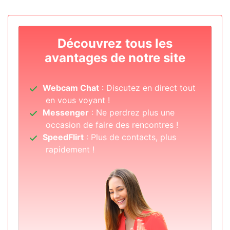
Découvrez tous les
avantages de notre site
Webcam Chat
: Discutez en direct tout
en vous voyant !
Messenger
: Ne perdrez plus une
occasion de faire des rencontres !
SpeedFlirt
: Plus de contacts, plus
rapidement !