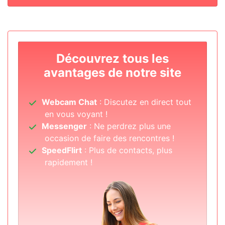
Découvrez tous les
avantages de notre site
Webcam Chat
: Discutez en direct tout
en vous voyant !
Messenger
: Ne perdrez plus une
occasion de faire des rencontres !
SpeedFlirt
: Plus de contacts, plus
rapidement !