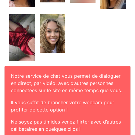
Notre service de chat vous permet de dialoguer
en direct, par vidéo, avec d’autres personnes
connectées sur le site en même temps que vous.
Il vous suffit de brancher votre webcam pour
profiter de cette option !
Ne soyez pas timides venez flirter avec d’autres
célibataires en quelques clics !